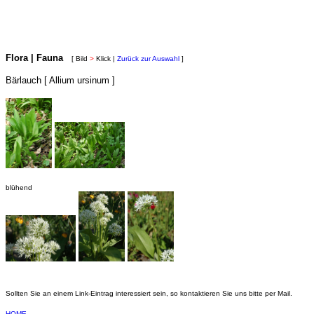
Flora | Fauna
[ Bild
>
Klick |
Zurück zur Auswahl
]
Bärlauch [ Allium ursinum ]
blühend
Sollten Sie an einem Link-Eintrag interessiert sein, so kontaktieren Sie uns bitte per Mail.
HOME